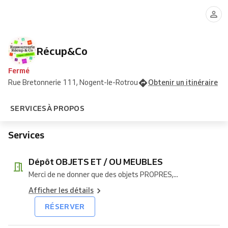
OBJETS
MEUBLES
ET
uniquement
/
OU
MEUBLES
Récup&Co
Fermé
Rue Bretonnerie 111, Nogent-le-Rotrou
Obtenir un itinéraire
SERVICES
À PROPOS
Services
Dépôt OBJETS ET / OU MEUBLES
Merci de ne donner que des objets PROPRES,...
Afficher les détails
RÉSERVER